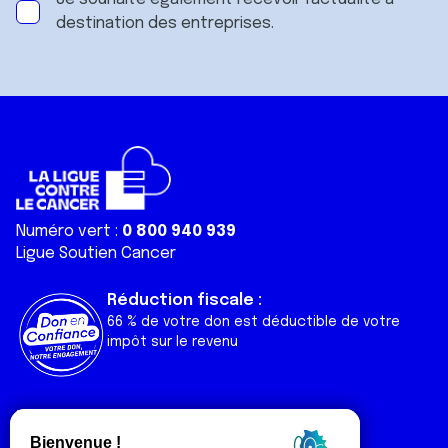
destination des entreprises.
Numéro vert :
0 800 940 939
Ligue Soutien Cancer
Réduction fiscale :
66 % de votre don est déductible de votre
impôt sur le revenu
Liens utiles
Espaces
Nos actualités
Forum