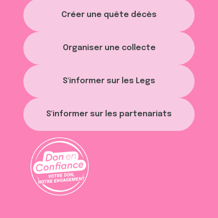
t
publicité et d'analyse, qui peuvent combiner celles-ci
Créer une quête décès
avec d'autres informations que vous leur avez fournies
ou qu'ils ont collectées lors de votre utilisation de leurs
services.
Organiser une collecte
S'informer sur les Legs
S'informer sur les partenariats