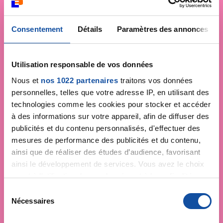
Consentement
Détails
Paramètres des annonces
Utilisation responsable de vos données
Nous et
nos 1022 partenaires
traitons vos données
personnelles, telles que votre adresse IP, en utilisant des
technologies comme les cookies pour stocker et accéder
à des informations sur votre appareil, afin de diffuser des
publicités et du contenu personnalisés, d'effectuer des
mesures de performance des publicités et du contenu,
ainsi que de réaliser des études d’audience, favorisant
ainsi le développement de services. Vous avez le choix
quant à l'utilisation de vos données et à leurs finalités.
Vous pouvez modifier ou retirer votre consentement à
S
tout moment en consultant la Déclaration relative aux
Nécessaires
é
cookies ou en cliquant sur l'icône de confidentialité.
l