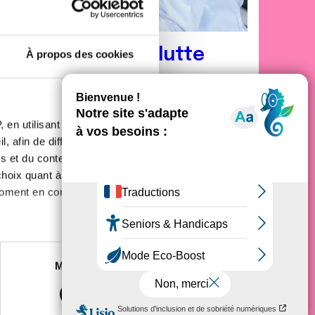
nez acteur de la lutte
À propos des cookies
 la recherche
, déployer des campagnes de
 en utilisant des
onne malade
et faire vivre la
démocratie en
, afin de diffuser des
s et du contenu, ainsi que de
oix quant à l'utilisation de
moment en consultant la
es à plusieurs mètres près
Marketing
s spécifiques (empreintes