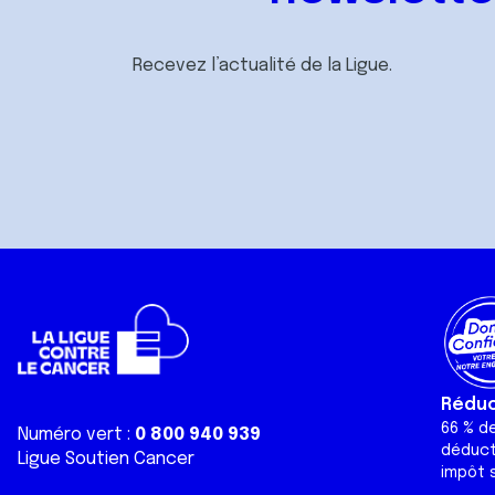
Recevez l’actualité de la Ligue.
Réduct
66 % d
Numéro vert :
0 800 940 939
déduct
Ligue Soutien Cancer
impôt s