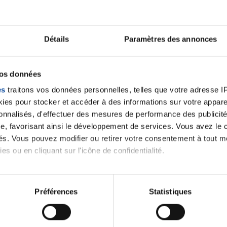
Faites un don et deve
Détails
Paramètres des annonces
contre le cancer
vos données
Vos contributions permettent de
financer
es
traitons vos données personnelles, telles que votre adresse IP,
prévention
,
accompagner chaque pers
es pour stocker et accéder à des informations sur votre appareil
santé
!
sonnalisés, d'effectuer des mesures de performance des publicité
e, favorisant ainsi le développement de services. Vous avez le ch
ités. Vous pouvez modifier ou retirer votre consentement à tout 
es ou en cliquant sur l'icône de confidentialité.
imerions également :
tions sur votre localisation géographique qui peuvent être précis
Préférences
Statistiques
dhèrent par email :
relation.adherent@ligue-cancer.net
eil en l'analysant activement pour en relever les caractéristique