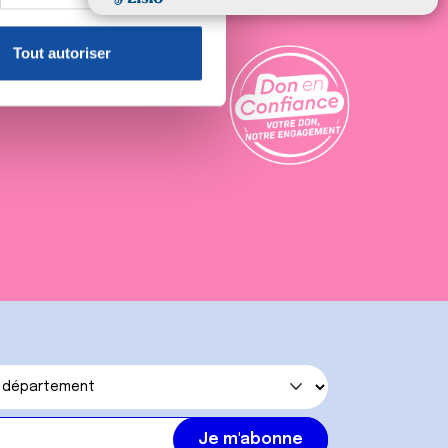
, reportez-vous à la
section «
claration sur les cookies.
Tout autoriser
er sur les partenariats
nnalités relatives aux médias
on de notre site avec nos
 d'autres informations que