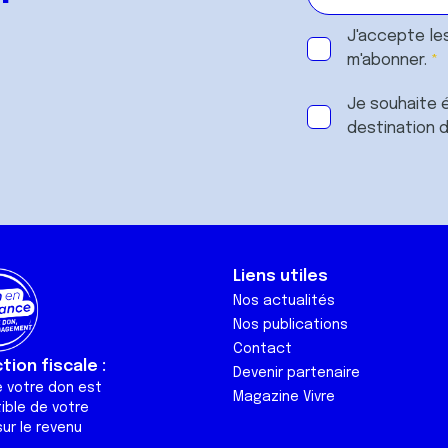
J'accepte le
m'abonner.
Je souhaite é
destination 
Liens utiles
Nos actualités
Nos publications
Contact
ion fiscale :
Devenir partenaire
e votre don est
Magazine Vivre
ible de votre
ur le revenu