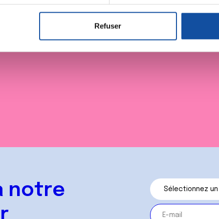
aitement de vos données personnelles et définir vos préférences
er ou retirer votre consentement à tout moment à partir de la dé
Refuser
ne collecte
S'informer sur les Legs
S'inform
e personnaliser le contenu et les annonces, d'offrir des fonctio
rafic. Nous partageons également des informations sur l'utilisati
, de publicité et d'analyse, qui peuvent combiner celles-ci avec
ils ont collectées lors de votre utilisation de leurs services.
 notre
r