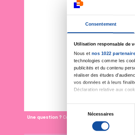
Consentement
Utilisation responsable de 
Nous et
nos 1022 partenair
technologies comme les cooki
publicités et du contenu per
réaliser des études d’audienc
vos données et à leurs final
Déclaration relative aux cooki
Si vous le permettez, nous a
S
Collecter des informa
Nécessaires
é
Une question ?
Contactez Coralie de la relation a
Identifier votre appar
l
digitales).
e