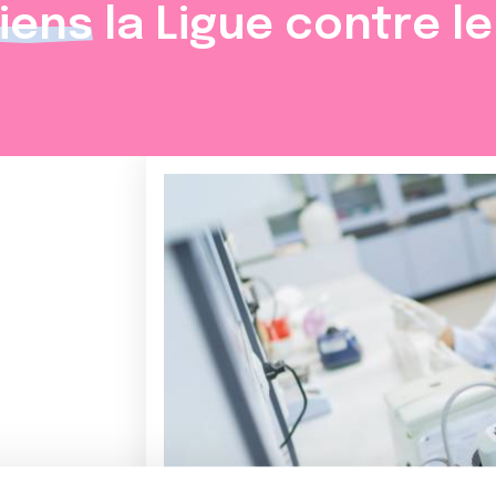
iens
la Ligue contre l