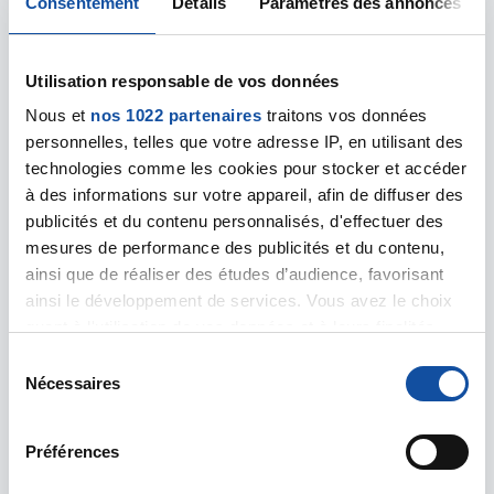
Consentement
Détails
Paramètres des annonces
1
2
3
4
5
Utilisation responsable de vos données
Nous et
nos 1022 partenaires
traitons vos données
Les articles liés
personnelles, telles que votre adresse IP, en utilisant des
technologies comme les cookies pour stocker et accéder
à des informations sur votre appareil, afin de diffuser des
Image
publicités et du contenu personnalisés, d'effectuer des
mesures de performance des publicités et du contenu,
ainsi que de réaliser des études d’audience, favorisant
ainsi le développement de services. Vous avez le choix
quant à l'utilisation de vos données et à leurs finalités.
Vous pouvez modifier ou retirer votre consentement à
S
tout moment en consultant la Déclaration relative aux
Nécessaires
é
cookies ou en cliquant sur l'icône de confidentialité.
l
e
Préférences
Si vous le permettez, nous aimerions également :
c
Collecter des informations sur votre localisation
t