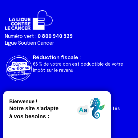
Numéro vert :
0 800 940 939
Ligue Soutien Cancer
Réduction fiscale :
66 % de votre don est déductible de votre
impôt sur le revenu
Liens utiles
Espaces
Nos actualités
Forum
Nos publications
Espace Ligue & comités
Contact
Espace chercheur
Devenir partenaire
Espace presse
Magazine Vivre
Intranet