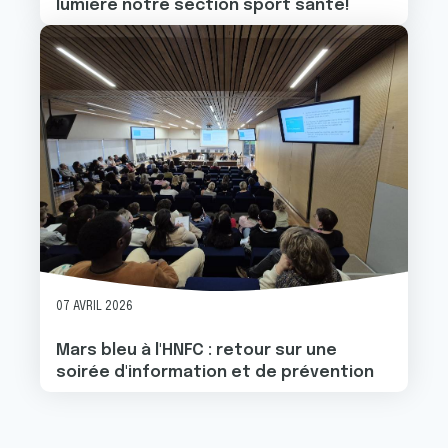
lumière notre section sport santé!
ou qu'ils ont collectées lors de votre utilisation de leurs
services.
Image
07 AVRIL 2026
Mars bleu à l'HNFC : retour sur une
soirée d'information et de prévention