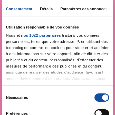
Consentement
Détails
Paramètres des annonces
Utilisation responsable de vos données
Nous et
nos 1022 partenaires
traitons vos données
personnelles, telles que votre adresse IP, en utilisant des
technologies comme les cookies pour stocker et accéder
à des informations sur votre appareil, afin de diffuser des
publicités et du contenu personnalisés, d'effectuer des
mesures de performance des publicités et du contenu,
ainsi que de réaliser des études d’audience, favorisant
ainsi le développement de services. Vous avez le choix
quant à l'utilisation de vos données et à leurs finalités.
Vous pouvez modifier ou retirer votre consentement à
S
tout moment en consultant la Déclaration relative aux
Nécessaires
é
cookies ou en cliquant sur l'icône de confidentialité.
l
e
Faites un don et
Préférences