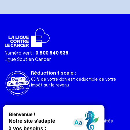
Numéro vert :
0 800 940 939
Ligue Soutien Cancer
Réduction fiscale :
66 % de votre don est déductible de votre
impôt sur le revenu
Liens utiles
Espaces
Nos actualités
Forum
Nos publications
Espace Ligue & comités
Contact
Espace chercheur