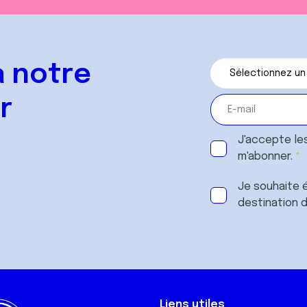
 notre
r
J'accepte le
m'abonner.
Je souhaite é
destination 
Liens utiles