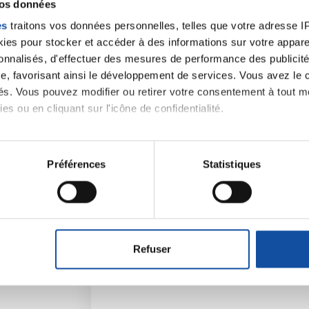
vos données
es
traitons vos données personnelles, telles que votre adresse IP,
es pour stocker et accéder à des informations sur votre appareil
sonnalisés, d'effectuer des mesures de performance des publicité
e, favorisant ainsi le développement de services. Vous avez le ch
ités. Vous pouvez modifier ou retirer votre consentement à tout 
es ou en cliquant sur l'icône de confidentialité.
imerions également :
tions sur votre localisation géographique qui peuvent être précis
Préférences
Statistiques
Faites un don et deve
eil en l'analysant activement pour en relever les caractéristique
contre le cancer
aitement de vos données personnelles et définir vos préférences
er ou retirer votre consentement à tout moment à partir de la dé
Vos contributions permettent de
financer
prévention
,
accompagner chaque pers
Refuser
santé
!
e personnaliser le contenu et les annonces, d'offrir des fonctio
rafic. Nous partageons également des informations sur l'utilisati
, de publicité et d'analyse, qui peuvent combiner celles-ci avec