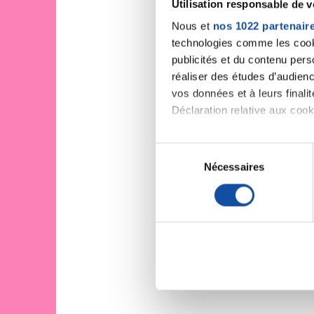
Utilisation responsable de 
Nous et
nos 1022 partenair
technologies comme les cooki
publicités et du contenu per
réaliser des études d’audienc
vos données et à leurs final
Déclaration relative aux cooki
Si vous le permettez, nous a
S
Collecter des informa
Nécessaires
é
Identifier votre appar
l
digitales).
e
Pour en savoir plus sur le tr
c
Détails »
. Vous pouvez modifi
t
i
Les cookies nous permettent d
o
sociaux et d'analyser notre t
n
partenaires de médias sociaux
d