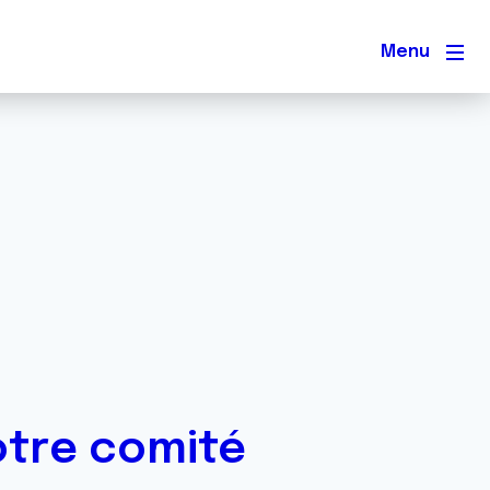
Men
otre comité