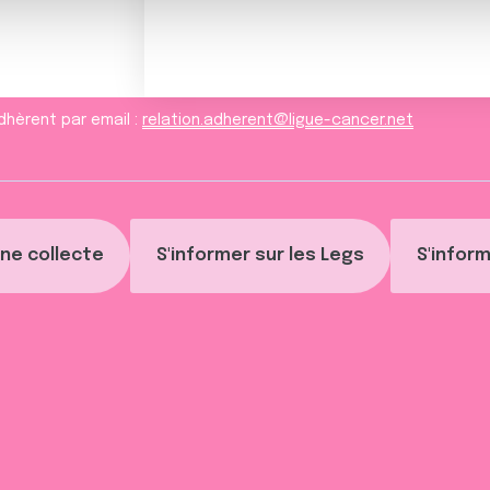
ils ont collectées lors de votre utilisation de leurs services.
dhèrent par email :
relation.adherent@ligue-cancer.net
ne collecte
S'informer sur les Legs
S'inform