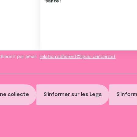
santé
!
dhèrent par email :
relation.adherent@ligue-cancer.net
ne collecte
S'informer sur les Legs
S'inform