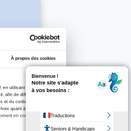
À propos des cookies
 en utilisant des
E
, afin de diffuser des
s et du contenu, ainsi que de
 2018
oix quant à l'utilisation de
moment en consultant la