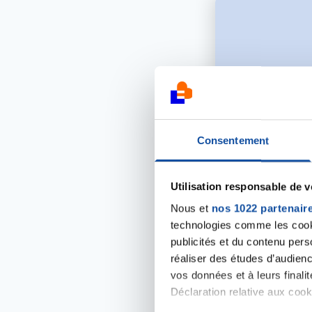
Consentement
Utilisation responsable de 
12 MARS 2019
Nous et
nos 1022 partenair
SOUTIEN À LA 
technologies comme les cooki
publicités et du contenu per
APPEL D’OFFRE
réaliser des études d’audienc
DE RECHERCHE
vos données et à leurs final
Déclaration relative aux cooki
En savoir plus