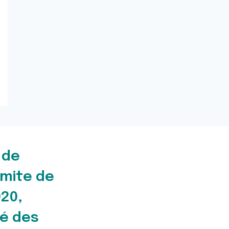
 de
imite de
20,
ré des