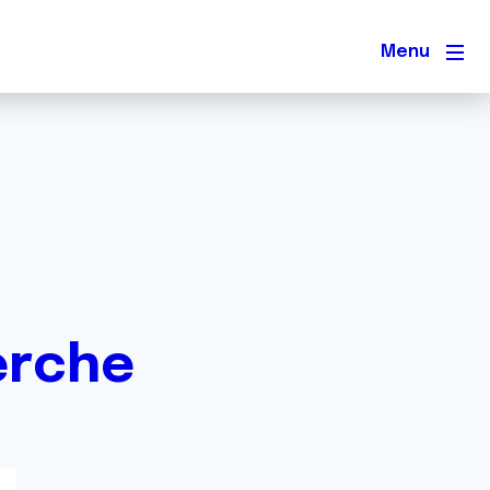
Men
erche