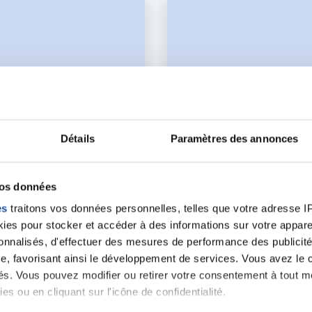
Détails
Paramètres des annonces
vos données
27 FÉVRIER 2018
es
traitons vos données personnelles, telles que votre adresse IP,
RECHERCHE
SOUTIEN À LA RECHERCH
es pour stocker et accéder à des informations sur votre appareil
sonnalisés, d'effectuer des mesures de performance des publicité
S REGIONAL DE PROJETS
Appel d'offres régional
e, favorisant ainsi le développement de services. Vous avez le ch
ités. Vous pouvez modifier ou retirer votre consentement à tout 
es ou en cliquant sur l'icône de confidentialité.
En savoir plus