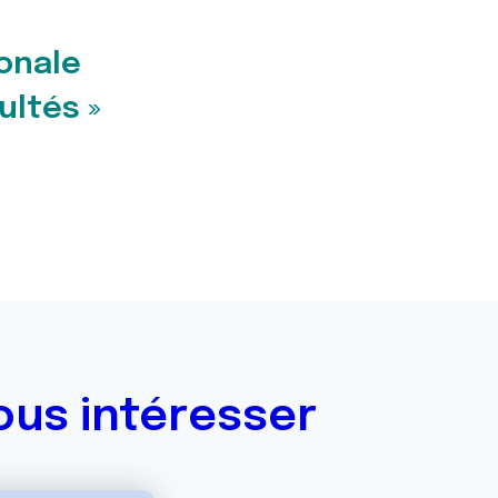
onale
ultés »
ous intéresser