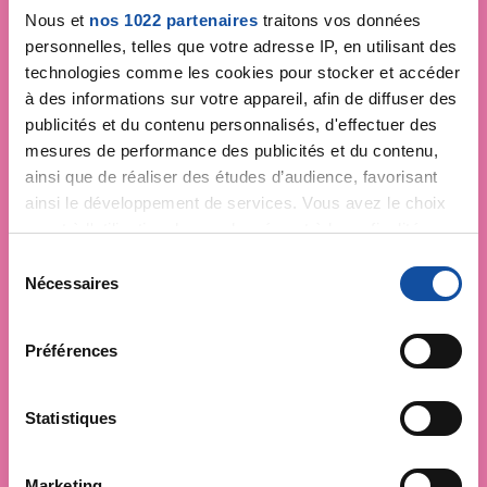
Nous et
nos 1022 partenaires
traitons vos données
personnelles, telles que votre adresse IP, en utilisant des
technologies comme les cookies pour stocker et accéder
à des informations sur votre appareil, afin de diffuser des
publicités et du contenu personnalisés, d'effectuer des
mesures de performance des publicités et du contenu,
ainsi que de réaliser des études d’audience, favorisant
ainsi le développement de services. Vous avez le choix
quant à l'utilisation de vos données et à leurs finalités.
Vous pouvez modifier ou retirer votre consentement à
S
tout moment en consultant la Déclaration relative aux
Nécessaires
é
cookies ou en cliquant sur l'icône de confidentialité.
l
e
Préférences
Si vous le permettez, nous aimerions également :
c
Collecter des informations sur votre localisation
t
géographique qui peuvent être précises à plusieurs
i
Statistiques
mètres près
o
Identifier votre appareil en l'analysant activement
n
Marketing