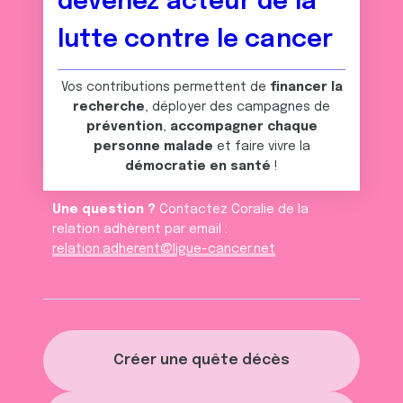
devenez acteur de la
lutte contre le cancer
Vos contributions permettent de
financer la
recherche
, déployer des campagnes de
prévention
,
accompagner chaque
personne malade
et faire vivre la
démocratie en santé
!
Une question ?
Contactez Coralie de la
relation adhèrent par email :
relation.adherent@ligue-cancer.net
Créer une quête décès