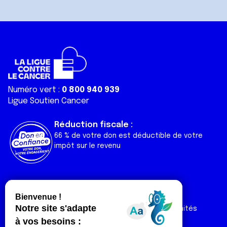
Numéro vert :
0 800 940 939
Ligue Soutien Cancer
Réduction fiscale :
66 % de votre don est déductible de votre
impôt sur le revenu
Liens utiles
Espaces
Nos actualités
Forum
Nos publications
Espace Ligue & comités
Contact
Espace chercheur