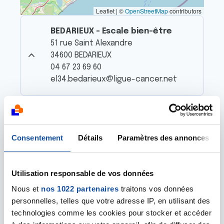
Leaflet | ©
OpenStreetMap
contributors
BEDARIEUX - Escale bien-être
51 rue Saint Alexandre
34600 BEDARIEUX
04 67 23 69 60
el34.bedarieux@ligue-cancer.net
BEZIERS - Escale bien-être
1 avenue Président Wilson
Consentement
Détails
Paramètres des annonces
34500 BEZIERS
04 67 21 12 55
el34.beziers@ligue-cancer.net
Utilisation responsable de vos données
Nous et
nos 1022 partenaires
traitons vos données
personnelles, telles que votre adresse IP, en utilisant des
GIGNAC - Escale bien-être
technologies comme les cookies pour stocker et accéder
42 Grand Rue