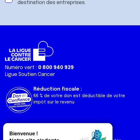
destination des entreprises.
Numéro vert :
0 800 940 939
Ligue Soutien Cancer
Réduction fiscale :
66 % de votre don est déductible de votre
impôt sur le revenu
Liens utiles
Espaces
Nos actualités
Forum