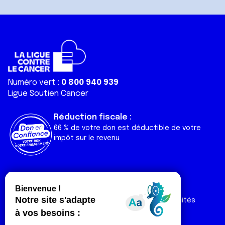
Numéro vert :
0 800 940 939
Ligue Soutien Cancer
Réduction fiscale :
66 % de votre don est déductible de votre
impôt sur le revenu
Liens utiles
Espaces
Nos actualités
Forum
Nos publications
Espace Ligue & comités
Contact
Espace chercheur
Devenir partenaire
Espace presse