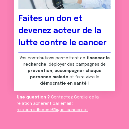
Faites un don et
devenez acteur de la
lutte contre le cancer
Vos contributions permettent de
financer la
recherche
, déployer des campagnes de
prévention
,
accompagner chaque
personne malade
et faire vivre la
démocratie en santé
!
Une question ?
Contactez Coralie de la
relation adhèrent par email :
relation.adherent@ligue-cancer.net