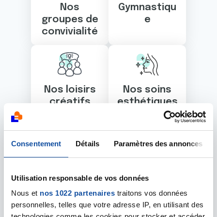
Nos
Gymnastiqu
groupes de
e
convivialité
Nos loisirs
Nos soins
créatifs
esthétiques
Consentement
Détails
Paramètres des annonces
Nos
soutiens
Utilisation responsable de vos données
aux proches
Nous et
nos 1022 partenaires
traitons vos données
personnelles, telles que votre adresse IP, en utilisant des
1
2
technologies comme les cookies pour stocker et accéder