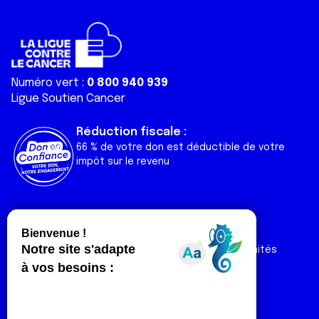
Numéro vert :
0 800 940 939
Ligue Soutien Cancer
Réduction fiscale :
66 % de votre don est déductible de votre
impôt sur le revenu
Liens utiles
Espaces
Nos actualités
Forum
Nos publications
Espace Ligue & comités
Contact
Espace chercheur
Devenir partenaire
Espace presse
Magazine Vivre
Intranet