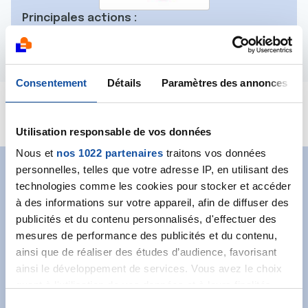
Principales actions :
Mieux Vivre le cancer en Touraine
Consentement
Détails
Paramètres des annonces
Auseindesfemmes-Tours
Utilisation responsable de vos données
Nous et
nos 1022 partenaires
traitons vos données
personnelles, telles que votre adresse IP, en utilisant des
Abonnez-vous à notre
technologies comme les cookies pour stocker et accéder
à des informations sur votre appareil, afin de diffuser des
newsletter
publicités et du contenu personnalisés, d'effectuer des
mesures de performance des publicités et du contenu,
Recevez l’actualité de la Ligue.
ainsi que de réaliser des études d’audience, favorisant
ainsi le développement de services. Vous avez le choix
quant à l'utilisation de vos données et à leurs finalités.
Vous pouvez modifier ou retirer votre consentement à
S