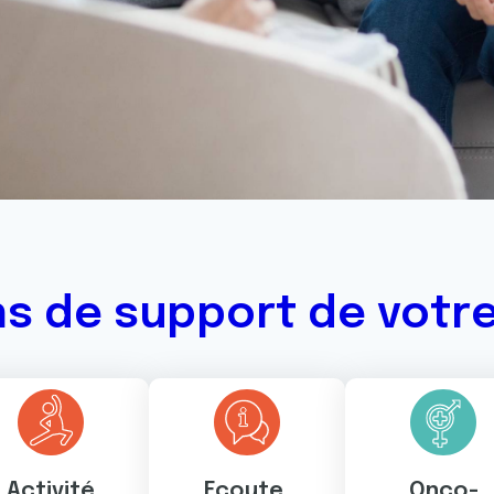
ns de support de votr
Activité
Ecoute,
Onco-