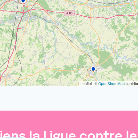
Leaflet | ©
OpenStreetMap
contrib
iens
la Ligue contre l