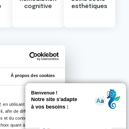
e
cognitive
esthétiques
À propos des cookies
 en utilisant des
artement
, afin de diffuser des
s et du contenu, ainsi que de
oix quant à l'utilisation de