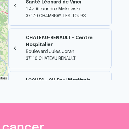
Santé Léonard de Vinci
1 Av. Alexandre Minkowski
37170 CHAMBRAY-LES-TOURS
CHATEAU-RENAULT - Centre
Hospitalier
Boulevard Jules Joran
37110 CHATEAU RENAULT
utors
LOCHES - CH Paul Martinais
1 Rue du Dr Paul Martinais
37600 LOCHES
SAINT-BENOIT-LA-FORET - Centre
hospitalier du Chinonais
e cancer