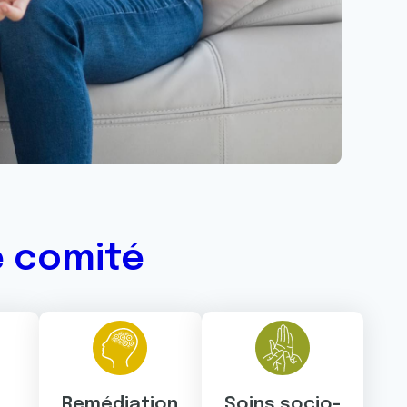
e comité
Remédiation
Soins socio-