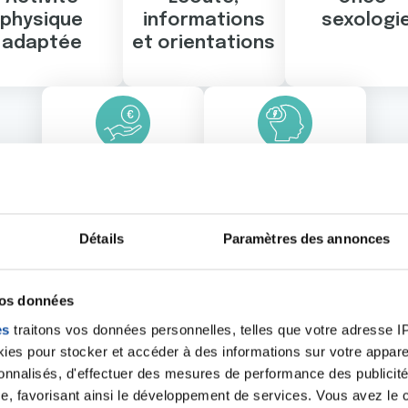
physique
informations
sexologi
adaptée
et orientations
Soutien
Soutien
financier
psychologique
Détails
Paramètres des annonces
1
2
vos données
es
traitons vos données personnelles, telles que votre adresse IP,
ivités dans votre dép
es pour stocker et accéder à des informations sur votre appareil
sonnalisés, d'effectuer des mesures de performance des publicité
e, favorisant ainsi le développement de services. Vous avez le ch