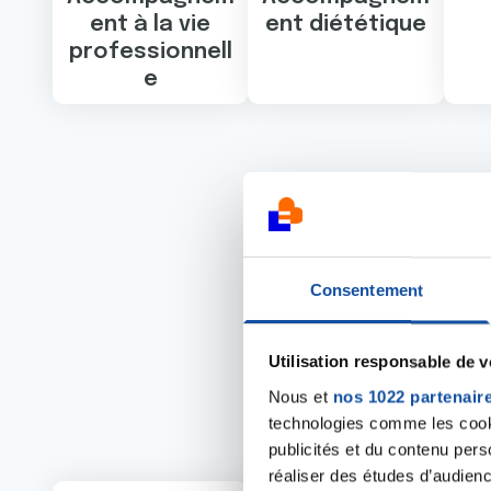
ent à la vie
ent diététique
professionnell
e
Consentement
Utilisation responsable de 
Nous et
nos 1022 partenair
Les act
technologies comme les cooki
publicités et du contenu per
réaliser des études d’audienc