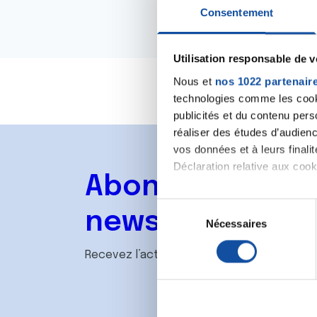
Consentement
Utilisation responsable de 
Nous et
nos 1022 partenair
technologies comme les cooki
publicités et du contenu per
réaliser des études d’audienc
vos données et à leurs final
Déclaration relative aux cooki
Abonnez-vous à
Si vous le permettez, nous a
S
newsletter
Collecter des informa
Nécessaires
é
Identifier votre appar
l
digitales).
Recevez l’actualité de la Ligue.
e
Pour en savoir plus sur le tr
c
Détails »
. Vous pouvez modifi
t
i