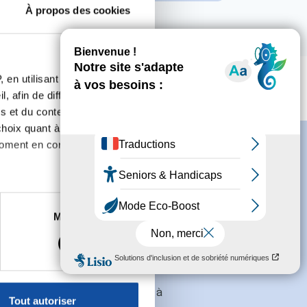
À propos des cookies
 en utilisant des
, afin de diffuser des
s et du contenu, ainsi que de
oix quant à l'utilisation de
moment en consultant la
es à plusieurs mètres près
Marketing
s spécifiques (empreintes
s
conditions générales
et souhaite
, reportez-vous à la
section «
claration sur les cookies.
galement recevoir l'actualité à
Tout autoriser