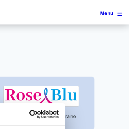
Men
rincipales actions :
Mieux Vivre le cancer en Touraine