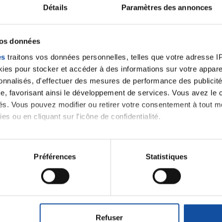
Détails
Paramètres des annonces
vos données
es
traitons vos données personnelles, telles que votre adresse IP,
roseandblu.org
es pour stocker et accéder à des informations sur votre appareil
sonnalisés, d'effectuer des mesures de performance des publicité
e, favorisant ainsi le développement de services. Vous avez le ch
ités. Vous pouvez modifier ou retirer votre consentement à tout 
es ou en cliquant sur l'icône de confidentialité.
 notre
imerions également :
tions sur votre localisation géographique qui peuvent être précis
Préférences
Statistiques
eil en l'analysant activement pour en relever les caractéristique
J'accepte le
m'abonner.
aitement de vos données personnelles et définir vos préférences
er ou retirer votre consentement à tout moment à partir de la dé
Je souhaite é
Refuser