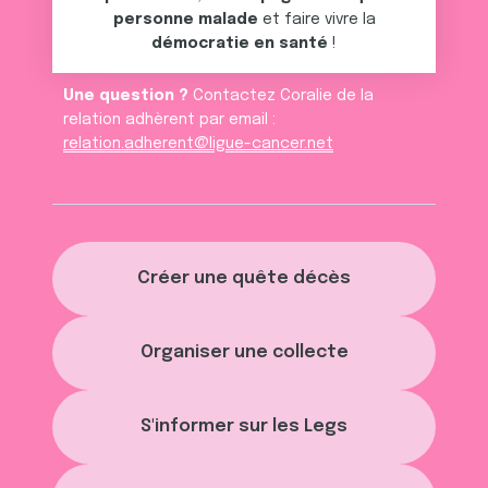
personne malade
et faire vivre la
démocratie en santé
!
Une question ?
Contactez Coralie de la
relation adhèrent par email :
relation.adherent@ligue-cancer.net
Créer une quête décès
Organiser une collecte
S'informer sur les Legs