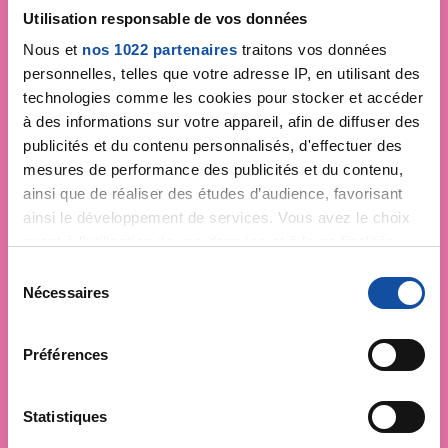
Je soutiens
La Ligue
Utilisation responsable de vos données
contre le cancer
Nous et
nos 1022 partenaires
traitons vos données
personnelles, telles que votre adresse IP, en utilisant des
technologies comme les cookies pour stocker et accéder
à des informations sur votre appareil, afin de diffuser des
publicités et du contenu personnalisés, d'effectuer des
mesures de performance des publicités et du contenu,
ainsi que de réaliser des études d’audience, favorisant
ainsi le développement de services. Vous avez le choix
quant à l'utilisation de vos données et à leurs finalités.
Vous pouvez modifier ou retirer votre consentement à
S
tout moment en consultant la Déclaration relative aux
Nécessaires
é
cookies ou en cliquant sur l'icône de confidentialité.
l
e
Préférences
Si vous le permettez, nous aimerions également :
c
Collecter des informations sur votre localisation
t
géographique qui peuvent être précises à plusieurs
i
Statistiques
mètres près
o