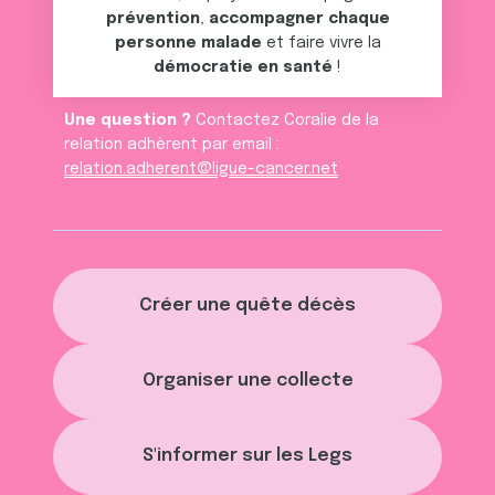
prévention
,
accompagner chaque
personne malade
et faire vivre la
démocratie en santé
!
Une question ?
Contactez Coralie de la
relation adhèrent par email :
relation.adherent@ligue-cancer.net
Créer une quête décès
Organiser une collecte
S'informer sur les Legs