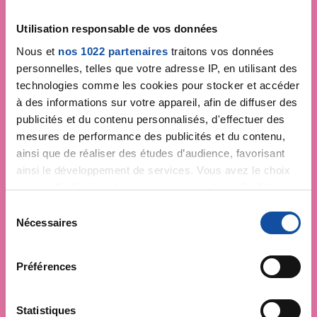
Je soutiens
la Ligue
Utilisation responsable de vos données
contre le cancer
Nous et
nos 1022 partenaires
traitons vos données
personnelles, telles que votre adresse IP, en utilisant des
technologies comme les cookies pour stocker et accéder
à des informations sur votre appareil, afin de diffuser des
publicités et du contenu personnalisés, d'effectuer des
mesures de performance des publicités et du contenu,
ainsi que de réaliser des études d’audience, favorisant
ainsi le développement de services. Vous avez le choix
quant à l'utilisation de vos données et à leurs finalités.
Vous pouvez modifier ou retirer votre consentement à
S
tout moment en consultant la Déclaration relative aux
Nécessaires
é
cookies ou en cliquant sur l'icône de confidentialité.
l
e
Préférences
Si vous le permettez, nous aimerions également :
c
Collecter des informations sur votre localisation
t
géographique qui peuvent être précises à plusieurs
i
Statistiques