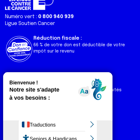
Numéro vert :
0 800 940 939
Ligue Soutien Cancer
Réduction fiscale :
66 % de votre don est déductible de votre
impôt sur le revenu
Liens utiles
Espaces
Nos actualités
Forum
Nos publications
Espace Ligue & comités
Contact
Espace chercheur
Devenir partenaire
Espace presse
Magazine Vivre
Intranet
Réseaux sociaux