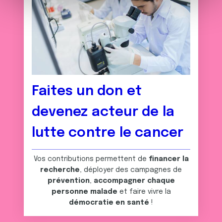
m
médias sociaux et d'analyser notre trafic. Nous
e
partageons également des informations sur l'utilisation de
n
notre site avec nos partenaires de médias sociaux, de
t
publicité et d'analyse, qui peuvent combiner celles-ci
avec d'autres informations que vous leur avez fournies
ou qu'ils ont collectées lors de votre utilisation de leurs
services.
Faites un don et
devenez acteur de la
lutte contre le cancer
Vos contributions permettent de
financer la
recherche
, déployer des campagnes de
prévention
,
accompagner chaque
personne malade
et faire vivre la
démocratie en santé
!