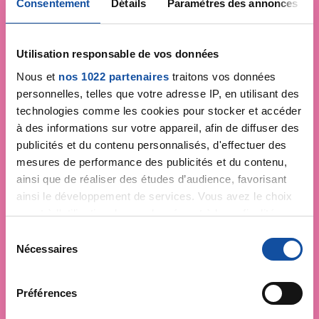
Consentement
Détails
Paramètres des annonces
Utilisation responsable de vos données
Nous et
nos 1022 partenaires
traitons vos données
personnelles, telles que votre adresse IP, en utilisant des
technologies comme les cookies pour stocker et accéder
à des informations sur votre appareil, afin de diffuser des
publicités et du contenu personnalisés, d'effectuer des
mesures de performance des publicités et du contenu,
ainsi que de réaliser des études d’audience, favorisant
ainsi le développement de services. Vous avez le choix
quant à l'utilisation de vos données et à leurs finalités.
Vous pouvez modifier ou retirer votre consentement à
S
tout moment en consultant la Déclaration relative aux
Nécessaires
é
cookies ou en cliquant sur l'icône de confidentialité.
l
e
Préférences
Si vous le permettez, nous aimerions également :
c
Collecter des informations sur votre localisation