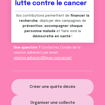
lutte contre le cancer
ou qu'ils ont collectées lors de votre utilisation de leurs
services.
Vos contributions permettent de
financer la
recherche
, déployer des campagnes de
prévention
,
accompagner chaque
personne malade
et faire vivre la
démocratie en santé
!
Une question ?
Contactez Coralie de la
relation adhèrent par email :
relation.adherent@ligue-cancer.net
Créer une quête décès
Organiser une collecte