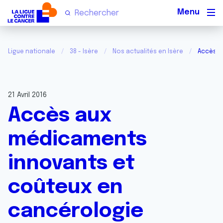
Men
Ligue nationale
38 - Isère
Nos actualités en Isère
Accès a
21 Avril 2016
Accès aux
médicaments
innovants et
coûteux en
cancérologie