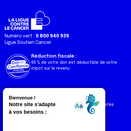
Numéro vert :
0 800 940 939
Ligue Soutien Cancer
Réduction fiscale :
66 % de votre don est déductible de votre
impôt sur le revenu
Liens utiles
Espaces
Nos actualités
Forum
Nos publications
Espace Ligue & comités
Contact
Espace chercheur
Devenir partenaire
Espace presse
Magazine Vivre
Intranet