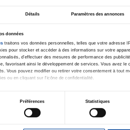
PRÉVENTION
Détails
Paramètres des annonces
Challenge des Gentlemen en
Novembre 2022
vos données
En savoir plus
es
traitons vos données personnelles, telles que votre adresse IP,
es pour stocker et accéder à des informations sur votre appareil
sonnalisés, d'effectuer des mesures de performance des publicité
Toutes les actualités
e, favorisant ainsi le développement de services. Vous avez le ch
ités. Vous pouvez modifier ou retirer votre consentement à tout 
es ou en cliquant sur l'icône de confidentialité.
imerions également :
tions sur votre localisation géographique qui peuvent être précis
Préférences
Statistiques
eil en l'analysant activement pour en relever les caractéristique
iens
La Ligue contre l
aitement de vos données personnelles et définir vos préférences
er ou retirer votre consentement à tout moment à partir de la dé