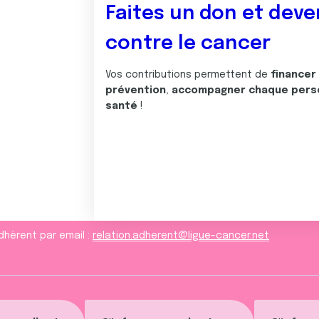
Faites un don et deve
contre le cancer
Vos contributions permettent de
financer
prévention
,
accompagner chaque pers
santé
!
dhèrent par email :
relation.adherent@ligue-cancer.net