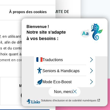
PRÉVENTION
À propos des cookies
OCTOBRE ROSE 2022 - LE COMITE DE
L'ISERE SE MOBILISE
En savoir plus
 en utilisant des
, afin de diffuser des
s et du contenu, ainsi que de
oix quant à l'utilisation de
moment en consultant la
es à plusieurs mètres près
Marketing
s spécifiques (empreintes
e cancer
, reportez-vous à la
section «
claration sur les cookies.