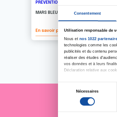
PRÉVENTION
MARS BLEU 2023 : LE PROGRAMME
Consentement
Utilisation responsable de 
En savoir plus
Nous et
nos 1022 partenair
technologies comme les cooki
publicités et du contenu per
réaliser des études d’audienc
vos données et à leurs final
Déclaration relative aux cooki
Si vous le permettez, nous a
S
Collecter des informa
Nécessaires
é
Identifier votre appar
l
digitales).
Je sout
e
Pour en savoir plus sur le tr
c
Détails »
. Vous pouvez modifi
t