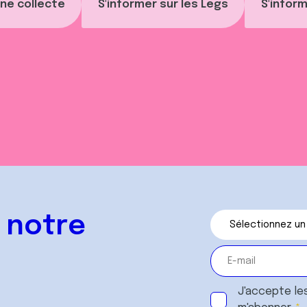
ne collecte
S'informer sur les Legs
S'inform
 notre
J'accepte le