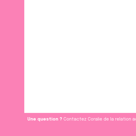
s
e
n
t
e
m
e
n
t
Une question ?
Contactez Coralie de la relation a