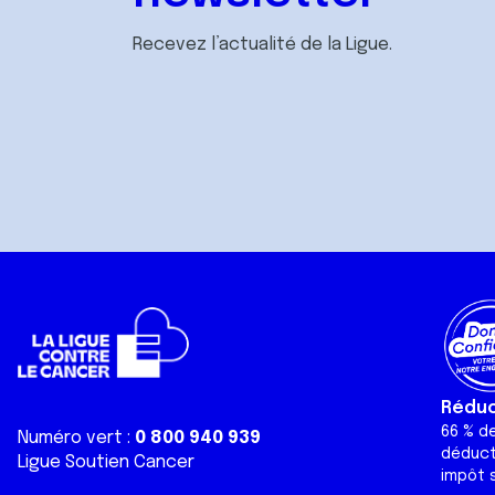
Recevez l’actualité de la Ligue.
Réduct
66 % d
Numéro vert :
0 800 940 939
déduct
Ligue Soutien Cancer
impôt s