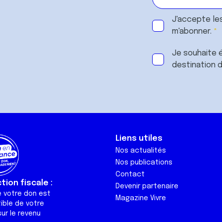
J'accepte le
m'abonner.
Je souhaite é
destination 
Liens utiles
Nos actualités
Nos publications
Contact
ion fiscale :
Devenir partenaire
e votre don est
Magazine Vivre
ible de votre
ur le revenu