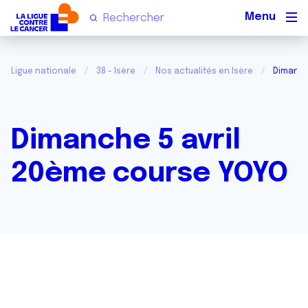
Men
Ligue nationale
38 - Isère
Nos actualités en Isère
Dimanch
Dimanche 5 avril
20ème course YOYO