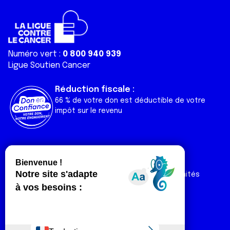
Numéro vert :
0 800 940 939
Ligue Soutien Cancer
Réduction fiscale :
66 % de votre don est déductible de votre
impôt sur le revenu
Liens utiles
Espaces
Nos actualités
Forum
Nos publications
Espace Ligue & comités
Contact
Espace chercheur
Devenir partenaire
Espace presse
Magazine Vivre
Intranet