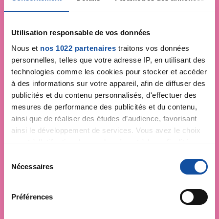
Utilisation responsable de vos données
Nous et
nos 1022 partenaires
traitons vos données
personnelles, telles que votre adresse IP, en utilisant des
technologies comme les cookies pour stocker et accéder
à des informations sur votre appareil, afin de diffuser des
publicités et du contenu personnalisés, d'effectuer des
mesures de performance des publicités et du contenu,
ainsi que de réaliser des études d’audience, favorisant
ainsi le développement de services. Vous avez le choix
quant à l'utilisation de vos données et à leurs finalités.
Vous pouvez modifier ou retirer votre consentement à
S
tout moment en consultant la Déclaration relative aux
Nécessaires
é
Faites un don et
cookies ou en cliquant sur l'icône de confidentialité.
l
e
devenez acteur de la
Préférences
Si vous le permettez, nous aimerions également :
c
Collecter des informations sur votre localisation
lutte contre le cancer
t