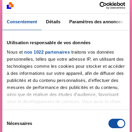
Consentement
Détails
Paramètres des annonces
Utilisation responsable de vos données
Nous et
nos 1022 partenaires
traitons vos données
personnelles, telles que votre adresse IP, en utilisant des
technologies comme les cookies pour stocker et accéder
à des informations sur votre appareil, afin de diffuser des
publicités et du contenu personnalisés, d'effectuer des
mesures de performance des publicités et du contenu,
ainsi que de réaliser des études d’audience, favorisant
ainsi le développement de services. Vous avez le choix
quant à l'utilisation de vos données et à leurs finalités.
Vous pouvez modifier ou retirer votre consentement à
S
tout moment en consultant la Déclaration relative aux
Nécessaires
é
cookies ou en cliquant sur l'icône de confidentialité.
l