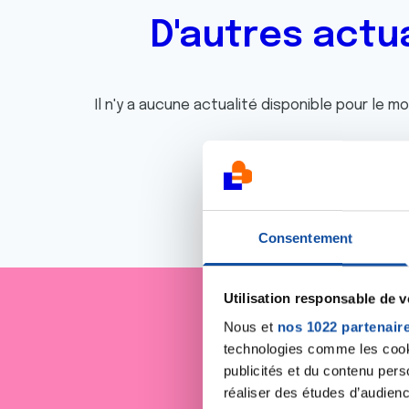
D'autres actu
Il n'y a aucune actualité disponible pour le m
Consentement
Utilisation responsable de 
Nous et
nos 1022 partenair
Je sout
technologies comme les cooki
publicités et du contenu per
réaliser des études d’audienc