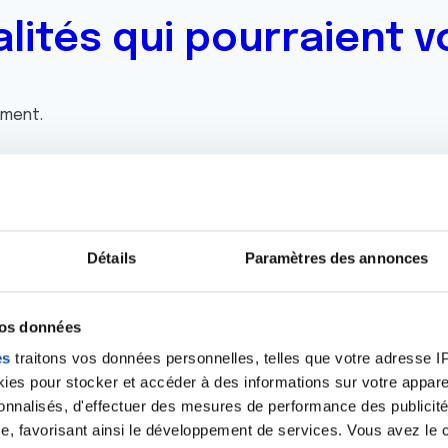
alités qui pourraient v
oment.
Toutes les actualités
Détails
Paramètres des annonces
vos données
es
traitons vos données personnelles, telles que votre adresse IP,
iens
La Ligue contre l
es pour stocker et accéder à des informations sur votre appareil
sonnalisés, d'effectuer des mesures de performance des publicité
e, favorisant ainsi le développement de services. Vous avez le ch