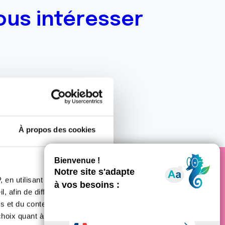
ous intéresser
À propos des cookies
 en utilisant des
e cancer
, afin de diffuser des
s et du contenu, ainsi que de
oix quant à l'utilisation de