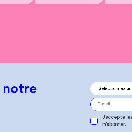
 notre
J'accepte le
m'abonner.