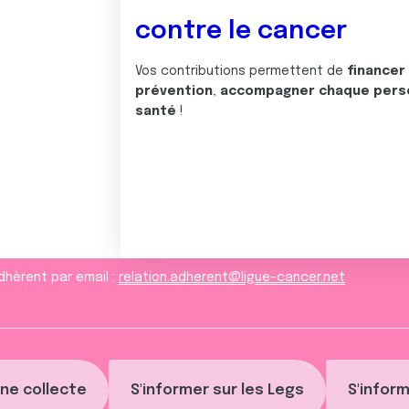
contre le cancer
Vos contributions permettent de
financer
prévention
,
accompagner chaque pers
santé
!
dhèrent par email :
relation.adherent@ligue-cancer.net
ne collecte
S'informer sur les Legs
S'inform