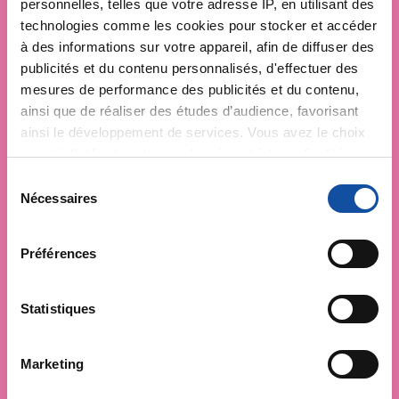
personnelles, telles que votre adresse IP, en utilisant des
technologies comme les cookies pour stocker et accéder
à des informations sur votre appareil, afin de diffuser des
publicités et du contenu personnalisés, d'effectuer des
mesures de performance des publicités et du contenu,
ainsi que de réaliser des études d’audience, favorisant
ainsi le développement de services. Vous avez le choix
quant à l'utilisation de vos données et à leurs finalités.
Vous pouvez modifier ou retirer votre consentement à
S
tout moment en consultant la Déclaration relative aux
Nécessaires
é
cookies ou en cliquant sur l'icône de confidentialité.
l
e
Préférences
Si vous le permettez, nous aimerions également :
c
Collecter des informations sur votre localisation
t
géographique qui peuvent être précises à plusieurs
i
Statistiques
mètres près
o
Identifier votre appareil en l'analysant activement
n
Marketing
pour en relever les caractéristiques spécifiques
d
(empreintes digitales).
u