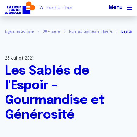
Men
Ligue nationale
38 - Isère
Nos actualités en Isère
Les Sabl
28 Juillet 2021
Les Sablés de
l'Espoir -
Gourmandise et
Générosité