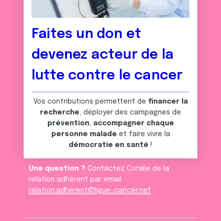
Faites un don et
devenez acteur de la
lutte contre le cancer
Vos contributions permettent de
financer la
recherche
, déployer des campagnes de
prévention
,
accompagner chaque
personne malade
et faire vivre la
démocratie en santé
!
Une question ?
Contactez Coralie de la
relation adhèrent par email :
relation.adherent@ligue-cancer.net