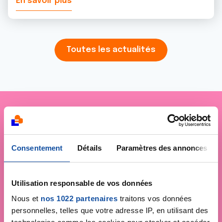
En savoir plus
Toutes les actualités
Je soutiens
La Ligue
contre le cancer
Consentement
Détails
Paramètres des annonces
Utilisation responsable de vos données
Nous et
nos 1022 partenaires
traitons vos données
personnelles, telles que votre adresse IP, en utilisant des