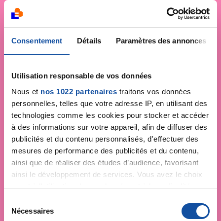
Consentement
Détails
Paramètres des annonces
Utilisation responsable de vos données
Nous et
nos 1022 partenaires
traitons vos données
personnelles, telles que votre adresse IP, en utilisant des
technologies comme les cookies pour stocker et accéder
à des informations sur votre appareil, afin de diffuser des
publicités et du contenu personnalisés, d'effectuer des
mesures de performance des publicités et du contenu,
ainsi que de réaliser des études d’audience, favorisant
ainsi le développement de services. Vous avez le choix
quant à l'utilisation de vos données et à leurs finalités.
Vous pouvez modifier ou retirer votre consentement à
S
tout moment en consultant la Déclaration relative aux
Nécessaires
é