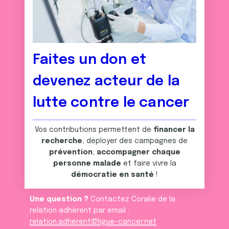
Faites un don et
devenez acteur de la
lutte contre le cancer
Vos contributions permettent de
financer la
recherche
, déployer des campagnes de
prévention
,
accompagner chaque
personne malade
et faire vivre la
démocratie en santé
!
Une question ?
Contactez Coralie de la
relation adhèrent par email :
relation.adherent@ligue-cancer.net