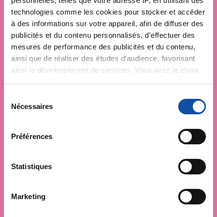
personnelles, telles que votre adresse IP, en utilisant des
technologies comme les cookies pour stocker et accéder
à des informations sur votre appareil, afin de diffuser des
publicités et du contenu personnalisés, d'effectuer des
mesures de performance des publicités et du contenu,
ainsi que de réaliser des études d’audience, favorisant
ainsi le développement de services. Vous avez le choix
quant à l'utilisation de vos données et à leurs finalités.
Vous pouvez modifier ou retirer votre consentement à
S
tout moment en consultant la Déclaration relative aux
Nécessaires
é
cookies ou en cliquant sur l'icône de confidentialité.
l
e
Préférences
Si vous le permettez, nous aimerions également :
c
Collecter des informations sur votre localisation
t
géographique qui peuvent être précises à plusieurs
i
Statistiques
mètres près
o
Identifier votre appareil en l'analysant activement
n
Marketing
pour en relever les caractéristiques spécifiques
d
(empreintes digitales).
u