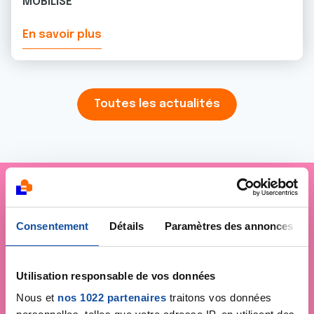
MOBILISE
En savoir plus
Toutes les actualités
Je soutiens
La Ligue
Consentement
Détails
Paramètres des annonces
contre le cancer
Utilisation responsable de vos données
Nous et
nos 1022 partenaires
traitons vos données