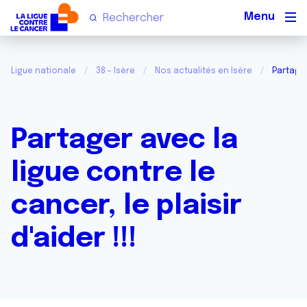
Men
Ligue nationale
38 - Isère
Nos actualités en Isère
Partager 
Partager avec la
ligue contre le
cancer, le plaisir
d'aider !!!