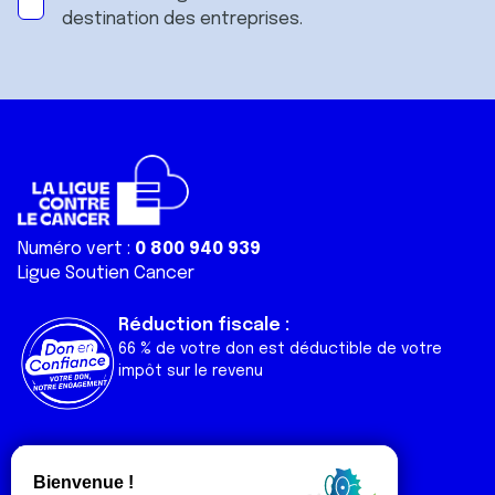
destination des entreprises.
Numéro vert :
0 800 940 939
Ligue Soutien Cancer
Réduction fiscale :
66 % de votre don est déductible de votre
impôt sur le revenu
Liens utiles
Espaces
Nos actualités
Forum