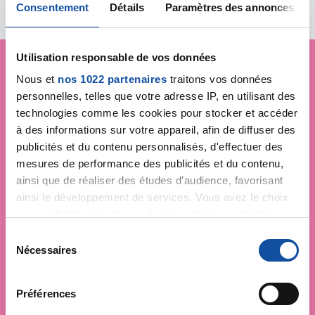
Consentement
Détails
Paramètres des annonces
Utilisation responsable de vos données
Nous et
nos 1022 partenaires
traitons vos données
Je soutiens
La Ligue
personnelles, telles que votre adresse IP, en utilisant des
technologies comme les cookies pour stocker et accéder
contre le cancer
à des informations sur votre appareil, afin de diffuser des
publicités et du contenu personnalisés, d'effectuer des
mesures de performance des publicités et du contenu,
ainsi que de réaliser des études d’audience, favorisant
ainsi le développement de services. Vous avez le choix
quant à l'utilisation de vos données et à leurs finalités.
Vous pouvez modifier ou retirer votre consentement à
S
tout moment en consultant la Déclaration relative aux
Nécessaires
é
cookies ou en cliquant sur l'icône de confidentialité.
l
e
Préférences
Si vous le permettez, nous aimerions également :
c