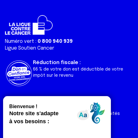
Numéro vert :
0 800 940 939
Ligue Soutien Cancer
Réduction fiscale :
66 % de votre don est déductible de votre
impôt sur le revenu
Liens utiles
Espaces
Nos actualités
Forum
Nos publications
Espace Ligue & comités
Contact
Espace chercheur
Devenir partenaire
Espace presse
Magazine Vivre
Intranet