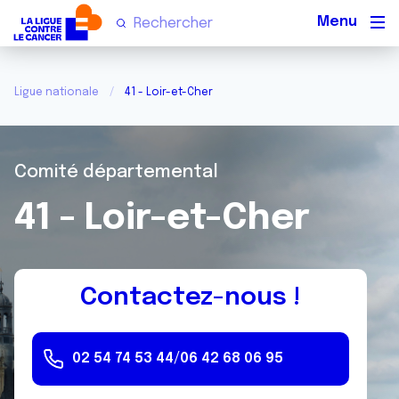
Men
Ligue nationale
41 - Loir-et-Cher
Comité départemental
41 - Loir-et-Cher
Contactez-nous !
02 54 74 53 44
/
06 42 68 06 95