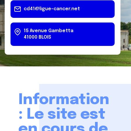
cd41@ligue-cancer.net
15 Avenue Gambetta
41000
BLOIS
Information
: Le site est
en cours de