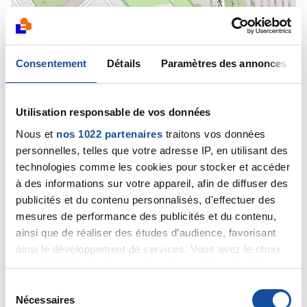
Consentement
Détails
Paramètres des annonces
Utilisation responsable de vos données
Nous et
nos 1022 partenaires
traitons vos données
personnelles, telles que votre adresse IP, en utilisant des
technologies comme les cookies pour stocker et accéder
à des informations sur votre appareil, afin de diffuser des
publicités et du contenu personnalisés, d'effectuer des
mesures de performance des publicités et du contenu,
ainsi que de réaliser des études d’audience, favorisant
ainsi le développement de services. Vous avez le choix
quant à l'utilisation de vos données et à leurs finalités.
Vous pouvez modifier ou retirer votre consentement à
S
tout moment en consultant la Déclaration relative aux
Nécessaires
é