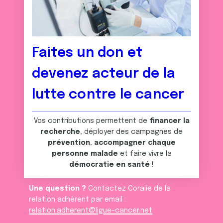
Faites un don et
devenez acteur de la
lutte contre le cancer
Vos contributions permettent de
financer la
recherche
, déployer des campagnes de
prévention
,
accompagner chaque
personne malade
et faire vivre la
démocratie en santé
!
Une question ?
Contactez Coralie de la
relation adhèrent par email :
relation.adherent@ligue-cancer.net