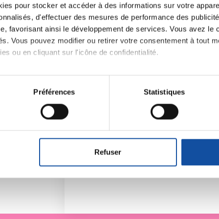
es pour stocker et accéder à des informations sur votre appareil
sonnalisés, d'effectuer des mesures de performance des publicité
e, favorisant ainsi le développement de services. Vous avez le ch
ités. Vous pouvez modifier ou retirer votre consentement à tout 
es ou en cliquant sur l'icône de confidentialité.
Faites un don et deve
imerions également :
tions sur votre localisation géographique qui peuvent être précis
contre le cancer
Préférences
Statistiques
eil en l'analysant activement pour en relever les caractéristique
Vos contributions permettent de
financer
prévention
,
accompagner chaque pers
aitement de vos données personnelles et définir vos préférences
santé
!
er ou retirer votre consentement à tout moment à partir de la dé
Refuser
e personnaliser le contenu et les annonces, d'offrir des fonctio
rafic. Nous partageons également des informations sur l'utilisati
, de publicité et d'analyse, qui peuvent combiner celles-ci avec
ils ont collectées lors de votre utilisation de leurs services.