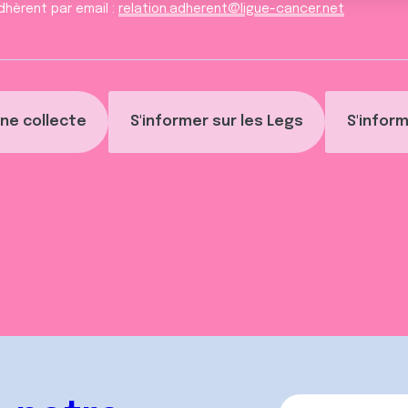
dhèrent par email :
relation.adherent@ligue-cancer.net
ne collecte
S'informer sur les Legs
S'inform