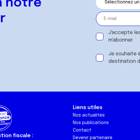
 notre
r
J'accepte le
m'abonner.
Je souhaite é
destination 
Liens utiles
Nos actualités
Nos publications
Contact
ion fiscale :
Devenir partenaire