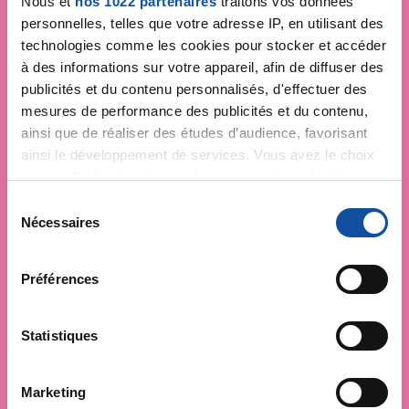
Nous et
nos 1022 partenaires
traitons vos données
personnelles, telles que votre adresse IP, en utilisant des
technologies comme les cookies pour stocker et accéder
à des informations sur votre appareil, afin de diffuser des
publicités et du contenu personnalisés, d'effectuer des
mesures de performance des publicités et du contenu,
ainsi que de réaliser des études d’audience, favorisant
ainsi le développement de services. Vous avez le choix
quant à l'utilisation de vos données et à leurs finalités.
Vous pouvez modifier ou retirer votre consentement à
S
tout moment en consultant la Déclaration relative aux
Nécessaires
é
cookies ou en cliquant sur l'icône de confidentialité.
l
e
Préférences
Si vous le permettez, nous aimerions également :
c
Collecter des informations sur votre localisation
t
géographique qui peuvent être précises à plusieurs
i
Statistiques
mètres près
o
Identifier votre appareil en l'analysant activement
n
Marketing
pour en relever les caractéristiques spécifiques
d