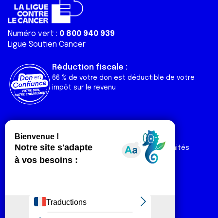
Numéro vert :
0 800 940 939
Ligue Soutien Cancer
Réduction fiscale :
66 % de votre don est déductible de votre
impôt sur le revenu
Liens utiles
Espaces
Nos actualités
Forum
Nos publications
Espace Ligue & comités
Contact
Espace chercheur
Devenir partenaire
Espace presse
Magazine Vivre
Intranet
Réseaux sociaux