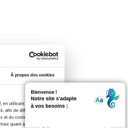
tienne), les :
À propos des cookies
 en utilisant des
, afin de diffuser des
s et du contenu, ainsi que de
oix quant à l'utilisation de