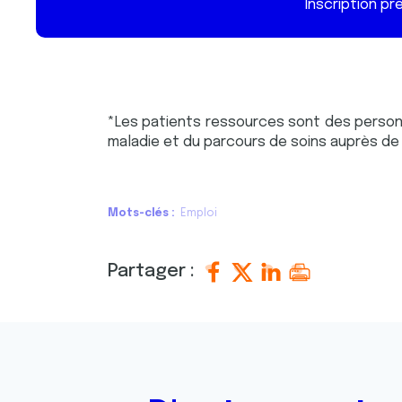
e
Inscription pr
n
t
e
m
e
*Les patients ressources sont des person
n
maladie et du parcours de soins auprès de
t
Mots-clés
Emploi
Partager :