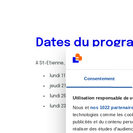
Dates du progr
A St-Etienne, les séances auront lieu
au se
lundi 11 septembre de 14h30 à 16h30
Consentement
jeudi 21 septembre de 9h à 12h
lundi 25 septembre de 14h30 à 16h30
Utilisation responsable de 
lundi 23 octobre de 14h30 à 16h30
Nous et
nos 1022 partenair
technologies comme les cooki
publicités et du contenu per
réaliser des études d’audienc