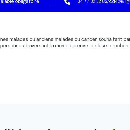
éalable obligatoire
04 77 32 32 85
/
cd42@lig
nes malades ou anciens malades du cancer souhaitant pa
 personnes traversant la même épreuve, de leurs proches 