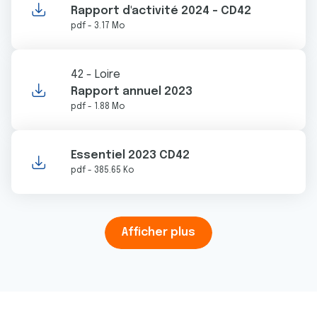
0
0
0
Rapport d'activité 2024 - CD42
6
2
8
0
0
0
0
0
0
pdf - 3.17 Mo
2
5
5
0
8
9
6
1
3
1
4
6
0
0
0
5
0
0
42 - Loire
0
0
0
0
0
0
Rapport annuel 2023
0
0
0
0
0
0
pdf - 1.88 Mo
Essentiel 2023 CD42
pdf - 385.65 Ko
Afficher plus