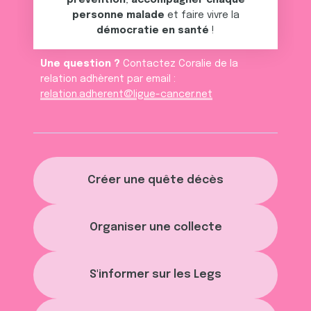
prévention
,
accompagner chaque
personne malade
et faire vivre la
démocratie en santé
!
Une question ?
Contactez Coralie de la
relation adhèrent par email :
relation.adherent@ligue-cancer.net
Créer une quête décès
Organiser une collecte
S'informer sur les Legs