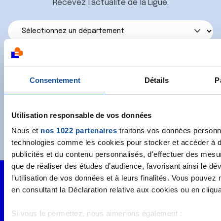
Recevez l’actualité de la Ligue.
J'accepte les
conditions générales
et souhaite
Consentement
Détails
P
m'abonner.
Je souhaite également recevoir l'actualité à
Utilisation responsable de vos données
destination des entreprises.
Nous et
nos 1022 partenaires
traitons vos données personnel
technologies comme les cookies pour stocker et accéder à des
publicités et du contenu personnalisés, d'effectuer des mesu
que de réaliser des études d’audience, favorisant ainsi le d
l'utilisation de vos données et à leurs finalités. Vous pouve
en consultant la Déclaration relative aux cookies ou en cliquan
Si vous le permettez, nous aimerions également :