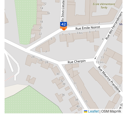
Leaflet
|
OSM Mapnik