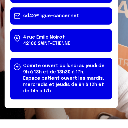
cd42@ligue-cancer.net
4 rue Emile Noirot
42100
SAINT-ETIENNE
Comité ouvert du lundi au jeudi de
9h à 13h et de 13h30 à 17h.
Espace patient ouvert les mardis,
mercredis et jeudis de 9h à 12h et
de 14h à 17h