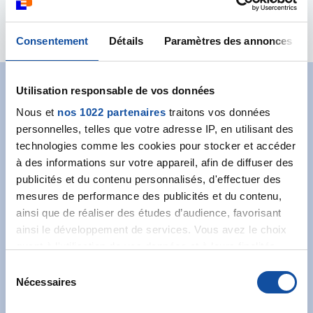
Foulées de la Ligue
Consentement
Détails
Paramètres des annonces
Utilisation responsable de vos données
Abonnez-vous à notre
Nous et
nos 1022 partenaires
traitons vos données
newsletter
personnelles, telles que votre adresse IP, en utilisant des
technologies comme les cookies pour stocker et accéder
Recevez l’actualité de la Ligue.
à des informations sur votre appareil, afin de diffuser des
publicités et du contenu personnalisés, d'effectuer des
mesures de performance des publicités et du contenu,
ainsi que de réaliser des études d’audience, favorisant
ainsi le développement de services. Vous avez le choix
quant à l'utilisation de vos données et à leurs finalités.
Vous pouvez modifier ou retirer votre consentement à
J'accepte les
conditions générales
et souhaite
S
tout moment en consultant la Déclaration relative aux
m'abonner.
Nécessaires
é
cookies ou en cliquant sur l'icône de confidentialité.
l
Je souhaite également recevoir l'actualité à