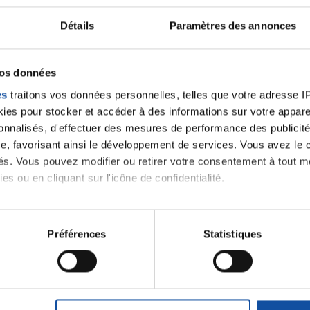
M
Détails
Paramètres des annonces
P
vos données
es
traitons vos données personnelles, telles que votre adresse IP,
es pour stocker et accéder à des informations sur votre appareil
sonnalisés, d'effectuer des mesures de performance des publicité
e, favorisant ainsi le développement de services. Vous avez le ch
ités. Vous pouvez modifier ou retirer votre consentement à tout 
es ou en cliquant sur l'icône de confidentialité.
 notre
imerions également :
tions sur votre localisation géographique qui peuvent être précis
Préférences
Statistiques
eil en l'analysant activement pour en relever les caractéristique
J'accepte le
aitement de vos données personnelles et définir vos préférences
m'abonner.
er ou retirer votre consentement à tout moment à partir de la dé