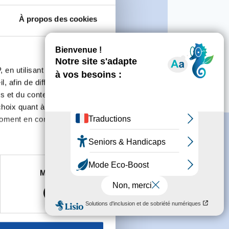
ontbrison et Feurs
À propos des cookies
rincipales actions :
Octobre Rose
Mars Bleu
 en utilisant des
, afin de diffuser des
s et du contenu, ainsi que de
oix quant à l'utilisation de
moment en consultant la
es à plusieurs mètres près
Marketing
s spécifiques (empreintes
s
conditions générales
et souhaite
, reportez-vous à la
section «
claration sur les cookies.