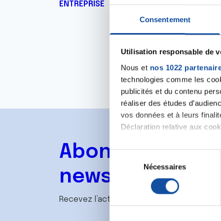
ENTREPRISE
Consentement
Utilisation responsable de 
Nous et
nos 1022 partenair
technologies comme les cooki
publicités et du contenu per
réaliser des études d’audienc
vos données et à leurs final
Déclaration relative aux cooki
Abonnez-vous à
Si vous le permettez, nous a
S
Collecter des informa
Nécessaires
é
newsletter
Identifier votre appar
l
digitales).
e
Recevez l’actualité de la Ligue.
Pour en savoir plus sur le tr
c
Détails »
. Vous pouvez modifi
t