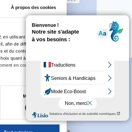
t bonnet le Chateau
À propos des cookies
rincipales actions :
Octobre Rose
 en utilisant des
, afin de diffuser des
s et du contenu, ainsi que de
oix quant à l'utilisation de
moment en consultant la
es à plusieurs mètres près
Marketing
s spécifiques (empreintes
s
conditions générales
et souhaite
, reportez-vous à la
section «
claration sur les cookies.
galement recevoir l'actualité à