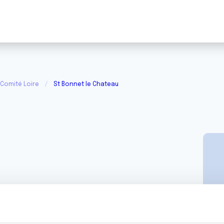
 Comité Loire
St Bonnet le Chateau
 Chateau