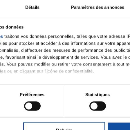
S
Détails
Paramètres des annonces
P
vos données
es
traitons vos données personnelles, telles que votre adresse IP,
es pour stocker et accéder à des informations sur votre appareil
sonnalisés, d'effectuer des mesures de performance des publicité
e, favorisant ainsi le développement de services. Vous avez le ch
ités. Vous pouvez modifier ou retirer votre consentement à tout 
es ou en cliquant sur l'icône de confidentialité.
 notre
imerions également :
tions sur votre localisation géographique qui peuvent être précis
Préférences
Statistiques
eil en l'analysant activement pour en relever les caractéristique
J'accepte le
aitement de vos données personnelles et définir vos préférences
m'abonner.
er ou retirer votre consentement à tout moment à partir de la dé
Je souhaite é