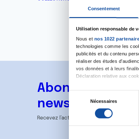
Consentement
Utilisation responsable de 
Nous et
nos 1022 partenair
technologies comme les cooki
publicités et du contenu per
réaliser des études d’audienc
vos données et à leurs final
Déclaration relative aux cooki
Abonnez-vous à
Si vous le permettez, nous a
S
Collecter des informa
newsletter
Nécessaires
é
Identifier votre appar
l
digitales).
e
Recevez l’actualité de la Ligue.
Pour en savoir plus sur le tr
c
Détails »
. Vous pouvez modifi
t
i