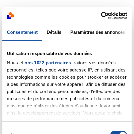
🎀 En octobre, devenez
Consentement
Détails
Paramètres des annonces
acteur·rice de la lutte
contre le cancer du sein
Utilisation responsable de vos données
🎀
Nous et
nos 1022 partenaires
traitons vos données
personnelles, telles que votre adresse IP, en utilisant des
technologies comme les cookies pour stocker et accéder
à des informations sur votre appareil, afin de diffuser des
publicités et du contenu personnalisés, d'effectuer des
mesures de performance des publicités et du contenu,
ainsi que de réaliser des études d’audience, favorisant
ainsi le développement de services. Vous avez le choix
quant à l'utilisation de vos données et à leurs finalités.
Vous pouvez modifier ou retirer votre consentement à
S