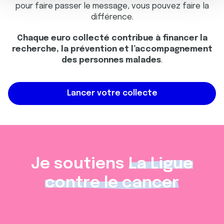
pour faire passer le message, vous pouvez faire la
e
partageons également des informations sur l'utilisation de
différence.
n
notre site avec nos partenaires de médias sociaux, de
t
publicité et d'analyse, qui peuvent combiner celles-ci
Chaque euro collecté contribue à financer la
avec d'autres informations que vous leur avez fournies
recherche, la prévention et l’accompagnement
ou qu'ils ont collectées lors de votre utilisation de leurs
des personnes malades
.
services.
Lancer votre collecte
Je soutiens
La Ligue
contre le cancer