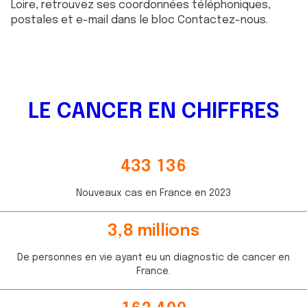
Loire, retrouvez ses coordonnées téléphoniques,
postales et e-mail dans le bloc Contactez-nous.
LE CANCER EN CHIFFRES
4
3
3
1
3
6
4
8
5
9
7
7
Nouveaux cas en France en 2023
4
4
7
0
2
5
3
6
0
9
3
0
3
,
8
millions
8
0
8
6
2
0
9
8
0
0
4
8
7
4
De personnes en vie ayant eu un diagnostic de cancer en
2
2
1
7
7
8
8
0
France.
8
8
6
3
3
3
2
2
3
6
1
9
9
1
7
1