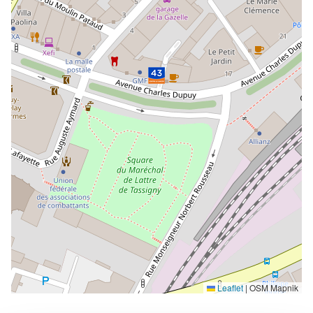
Leaflet
|
OSM Mapnik