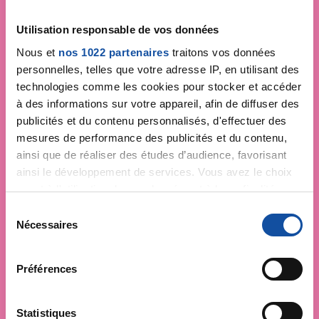
Utilisation responsable de vos données
Nous et
nos 1022 partenaires
traitons vos données
personnelles, telles que votre adresse IP, en utilisant des
technologies comme les cookies pour stocker et accéder
à des informations sur votre appareil, afin de diffuser des
publicités et du contenu personnalisés, d'effectuer des
mesures de performance des publicités et du contenu,
ainsi que de réaliser des études d’audience, favorisant
ainsi le développement de services. Vous avez le choix
quant à l'utilisation de vos données et à leurs finalités.
Vous pouvez modifier ou retirer votre consentement à
S
tout moment en consultant la Déclaration relative aux
Nécessaires
é
cookies ou en cliquant sur l'icône de confidentialité.
l
e
Préférences
Si vous le permettez, nous aimerions également :
c
Collecter des informations sur votre localisation
t
géographique qui peuvent être précises à plusieurs
i
Statistiques