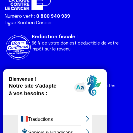
Numéro vert :
0 800 940 939
Ligue Soutien Cancer
Réduction fiscale :
66 % de votre don est déductible de votre
impôt sur le revenu
Liens utiles
Espaces
Nos actualités
Forum
Nos publications
Espace Ligue & comités
Contact
Espace chercheur
Devenir partenaire
Espace presse
Magazine Vivre
Intranet
Réseaux sociaux