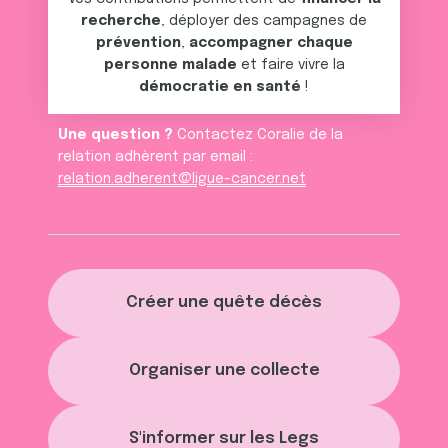
services.
recherche
, déployer des campagnes de
prévention
,
accompagner chaque
personne malade
et faire vivre la
démocratie en santé
!
Une question ?
Contactez Coralie de la
relation adhèrent par email :
relation.adherent@ligue-cancer.net
Créer une quête décès
Organiser une collecte
S'informer sur les Legs