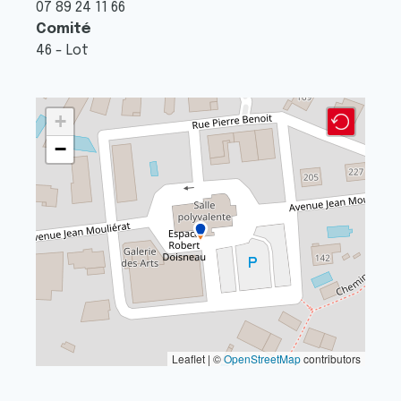
07 89 24 11 66
Comité
46 - Lot
+
−
Leaflet | ©
OpenStreetMap
contributors