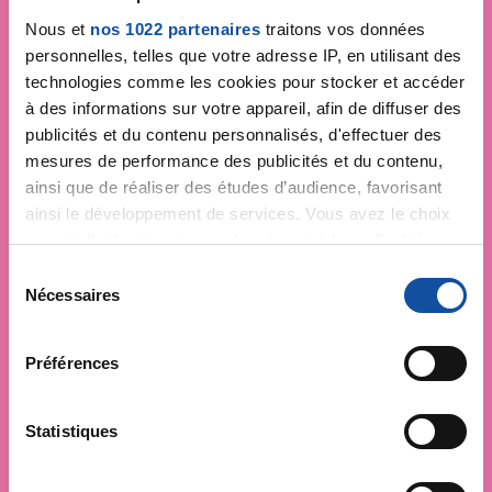
Nous et
nos 1022 partenaires
traitons vos données
personnelles, telles que votre adresse IP, en utilisant des
technologies comme les cookies pour stocker et accéder
à des informations sur votre appareil, afin de diffuser des
publicités et du contenu personnalisés, d'effectuer des
mesures de performance des publicités et du contenu,
ainsi que de réaliser des études d’audience, favorisant
ainsi le développement de services. Vous avez le choix
quant à l'utilisation de vos données et à leurs finalités.
Vous pouvez modifier ou retirer votre consentement à
S
tout moment en consultant la Déclaration relative aux
Nécessaires
é
cookies ou en cliquant sur l'icône de confidentialité.
l
e
Préférences
Si vous le permettez, nous aimerions également :
c
Collecter des informations sur votre localisation
t
géographique qui peuvent être précises à plusieurs
i
Statistiques
mètres près
o
Identifier votre appareil en l'analysant activement
n