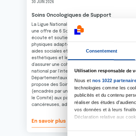
30 JUIN 2026
Soins Oncologiques de Support
La Ligue Nationale contre le Cancer a développé
une offre de 6 Soins de Supports prioritaires : l’
écoute et soutien psychologique, les activités
physiques adaptées, les conseils en diététique, l
Consentement
aides sociales et financières, les soins socio-
esthétiques et le retour à l’emploi. Ceci afin
d’assurer une cohérence au niveau du territoire
Utilisation responsable de 
national par l’intermédiaire de ces 103 Comités
Départementaux. Le Comité Lozère de la Ligue
Nous et
nos 1022 partenair
propose des Soins Oncologiques de Support
technologies comme les cooki
(encadrés par une charte, financés et offerts pa
publicités et du contenu per
le Comité) aux patients atteints de pathologies
réaliser des études d’audienc
cancéreuses, adhérents ou...
vos données et à leurs final
Déclaration relative aux cooki
En savoir plus
Si vous le permettez, nous a
S