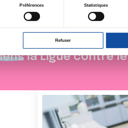
Toutes les actualités
tions sur votre localisation géographique qui peuvent être précis
Préférences
Statistiques
eil en l'analysant activement pour en relever les caractéristique
aitement de vos données personnelles et définir vos préférences
er ou retirer votre consentement à tout moment à partir de la dé
Refuser
e personnaliser le contenu et les annonces, d'offrir des fonctio
rafic. Nous partageons également des informations sur l'utilisati
iens
la Ligue contre l
, de publicité et d'analyse, qui peuvent combiner celles-ci avec
ils ont collectées lors de votre utilisation de leurs services.