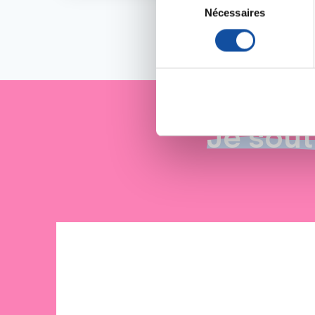
Collecter des informa
Nécessaires
é
Identifier votre appar
l
digitales).
e
Pour en savoir plus sur le tr
c
Détails »
. Vous pouvez modifi
t
i
Les cookies nous permettent d
o
sociaux et d'analyser notre t
n
Je sout
partenaires de médias sociaux
d
vous leur avez fournies ou qu'
u
c
o
n
s
e
n
t
e