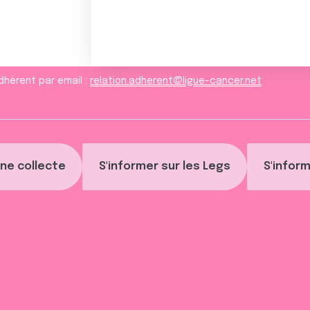
dhèrent par email :
relation.adherent@ligue-cancer.net
ne collecte
S'informer sur les Legs
S'inform