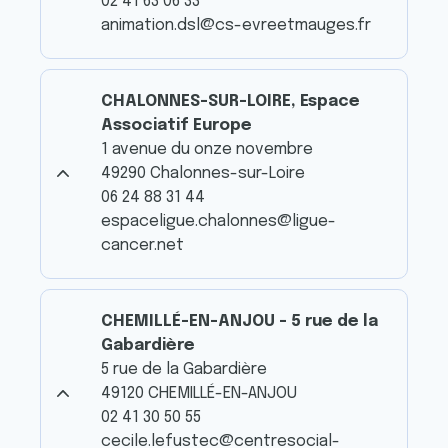
02 41 63 06 33
animation.dsl@cs-evreetmauges.fr
CHALONNES-SUR-LOIRE, Espace
Associatif Europe
1 avenue du onze novembre
49290 Chalonnes-sur-Loire
06 24 88 31 44
espaceligue.chalonnes@ligue-
cancer.net
CHEMILLÉ-EN-ANJOU - 5 rue de la
Gabardière
5 rue de la Gabardière
49120 CHEMILLÉ-EN-ANJOU
02 41 30 50 55
cecile.lefustec@centresocial-