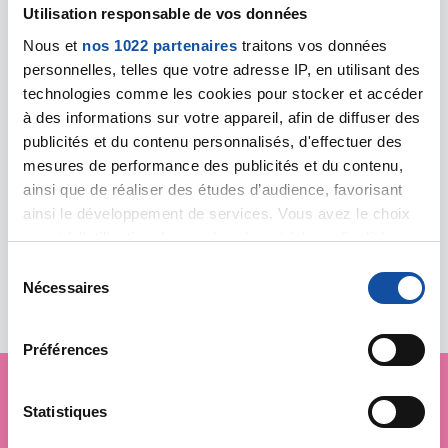
Utilisation responsable de vos données
Nous et
nos 1022 partenaires
traitons vos données
VIHIERS - Maison annexe CH
personnelles, telles que votre adresse IP, en utilisant des
intercommunal Lys Hyrôme
technologies comme les cookies pour stocker et accéder
Maison annexe CH intercommunal Lys
à des informations sur votre appareil, afin de diffuser des
Hyrôme
publicités et du contenu personnalisés, d'effectuer des
49310 LYS-HAUT-LAYON
mesures de performance des publicités et du contenu,
06 35 30 17 20
ainsi que de réaliser des études d’audience, favorisant
espaceligue.vihiers@ligue-
ainsi le développement de services. Vous avez le choix
cancer.net
quant à l'utilisation de vos données et à leurs finalités.
Vous pouvez modifier ou retirer votre consentement à
S
tout moment en consultant la Déclaration relative aux
Nécessaires
é
cookies ou en cliquant sur l'icône de confidentialité.
l
e
Préférences
Si vous le permettez, nous aimerions également :
c
Collecter des informations sur votre localisation
t
géographique qui peuvent être précises à plusieurs
i
Statistiques
Je soutiens
la Ligue
mètres près
o