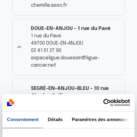
chemille.asso.fr
DOUE-EN-ANJOU - 1 rue du Pavé
1 rue du Pavé
49700 DOUE-EN-ANJOU
02 41 51 27 90
espaceligue.douessin@ligue-
cancer.net
SEGRÉ-EN-ANJOU-BLEU - 10 rue
Charles Guilleux
10 rue Charles Guilleux
49500 SEGRÉ-EN-ANJOU-BLEU
06 10 78 89 40
Consentement
Détails
Paramètres des annonces
espaceligue.anjoubleu@ligue-
cancer.net