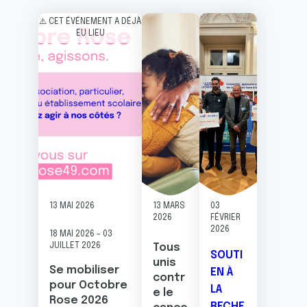
Image
Image
Image
⚠️ CET ÉVÉNEMENT A DÉJÀ
EU LIEU
13 MAI 2026
13 MARS
03
2026
FÉVRIER
2026
18 MAI 2026
-
03
JUILLET 2026
Tous
SOUTI
unis
Se mobiliser
EN À
contr
pour Octobre
LA
e le
Rose 2026
RECHE