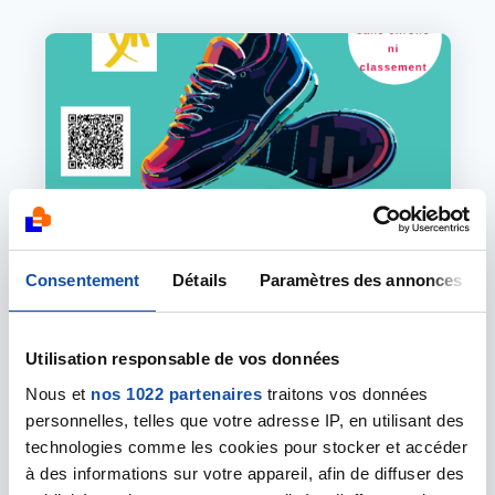
Image
Consentement
Détails
Paramètres des annonces
06 SEPTEMBRE 2026
Utilisation responsable de vos données
Randonnée Tous à vos baskets pour
Nous et
nos 1022 partenaires
traitons vos données
vaincre le cancer
personnelles, telles que votre adresse IP, en utilisant des
Venez participer à la 5ème édition de " Tous à
technologies comme les cookies pour stocker et accéder
vos baskets pour vaincre le cancer" pour
à des informations sur votre appareil, afin de diffuser des
marcher, courir ou pédaler avec nous et porter