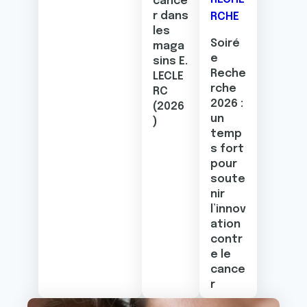
cance
r dans
RCHE
les
Soiré
maga
e
sins E.
Reche
LECLE
rche
RC
2026 :
(2026
un
)
temp
s fort
pour
soute
nir
l’innov
ation
contr
e le
cance
r
Image