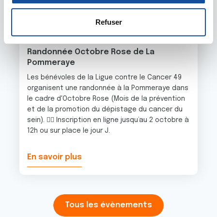
s
votre consentement à tout moment à partir de la
04 OCTOBRE 2026
e
déclaration sur les cookies.
Refuser
n
04 OCTOBRE 2026
t
Les cookies nous permettent de personnaliser le contenu
Randonnée Octobre Rose de La
e
et les annonces, d'offrir des fonctionnalités relatives aux
Pommeraye
m
médias sociaux et d'analyser notre trafic. Nous
Les bénévoles de la Ligue contre le Cancer 49
e
partageons également des informations sur l'utilisation de
organisent une randonnée à la Pommeraye dans
n
notre site avec nos partenaires de médias sociaux, de
le cadre d'Octobre Rose (Mois de la prévention
t
publicité et d'analyse, qui peuvent combiner celles-ci
et de la promotion du dépistage du cancer du
avec d'autres informations que vous leur avez fournies
sein). 🚶‍♂️ Inscription en ligne jusqu’au 2 octobre à
ou qu'ils ont collectées lors de votre utilisation de leurs
12h ou sur place le jour J.
services.
En savoir plus
Tous les évènements