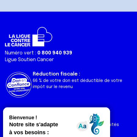
Numéro vert :
0 800 940 939
Ligue Soutien Cancer
Réduction fiscale :
66 % de votre don est déductible de votre
impôt sur le revenu
Liens utiles
Espaces
Nos actualités
Forum
Nos publications
Espace Ligue & comités
Contact
Espace chercheur