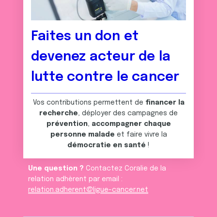
Faites un don et
devenez acteur de la
lutte contre le cancer
Vos contributions permettent de
financer la
recherche
, déployer des campagnes de
prévention
,
accompagner chaque
personne malade
et faire vivre la
démocratie en santé
!
Une question ?
Contactez Coralie de la
relation adhèrent par email :
relation.adherent@ligue-cancer.net