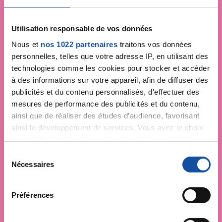
Utilisation responsable de vos données
Nous et
nos 1022 partenaires
traitons vos données
personnelles, telles que votre adresse IP, en utilisant des
technologies comme les cookies pour stocker et accéder
à des informations sur votre appareil, afin de diffuser des
publicités et du contenu personnalisés, d'effectuer des
mesures de performance des publicités et du contenu,
ainsi que de réaliser des études d’audience, favorisant
ainsi le développement de services. Vous avez le choix
quant à l'utilisation de vos données et à leurs finalités.
Vous pouvez modifier ou retirer votre consentement à
S
tout moment en consultant la Déclaration relative aux
Nécessaires
é
cookies ou en cliquant sur l'icône de confidentialité.
l
e
Préférences
Si vous le permettez, nous aimerions également :
c
Collecter des informations sur votre localisation
t