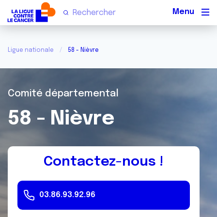
Men
Ligue nationale
58 - Nièvre
Comité départemental
58 - Nièvre
Contactez-nous !
03.86.93.92.96