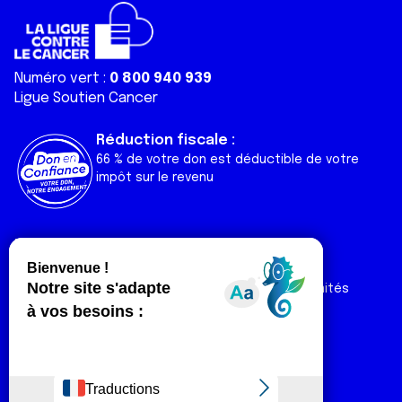
Numéro vert :
0 800 940 939
Ligue Soutien Cancer
Réduction fiscale :
66 % de votre don est déductible de votre
impôt sur le revenu
Liens utiles
Espaces
Nos actualités
Forum
Nos publications
Espace Ligue & comités
Contact
Espace chercheur
Devenir partenaire
Espace presse
Magazine Vivre
Intranet