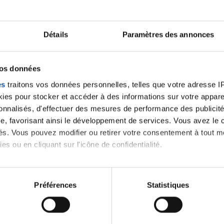
Détails
Paramètres des annonces
vos données
es
traitons vos données personnelles, telles que votre adresse IP,
es pour stocker et accéder à des informations sur votre appareil
sonnalisés, d'effectuer des mesures de performance des publicité
e, favorisant ainsi le développement de services. Vous avez le ch
ités. Vous pouvez modifier ou retirer votre consentement à tout 
Leaflet | ©
OpenStreetMap
contrib
es ou en cliquant sur l'icône de confidentialité.
imerions également :
tions sur votre localisation géographique qui peuvent être précis
Préférences
Statistiques
eil en l'analysant activement pour en relever les caractéristique
aitement de vos données personnelles et définir vos préférences