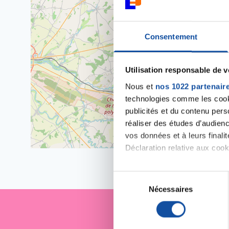
Consentement
Utilisation responsable de 
Nous et
nos 1022 partenair
technologies comme les cooki
publicités et du contenu per
réaliser des études d’audienc
vos données et à leurs final
Déclaration relative aux cooki
Si vous le permettez, nous a
S
Collecter des informa
Nécessaires
é
Identifier votre appar
l
digitales).
e
Pour en savoir plus sur le tr
c