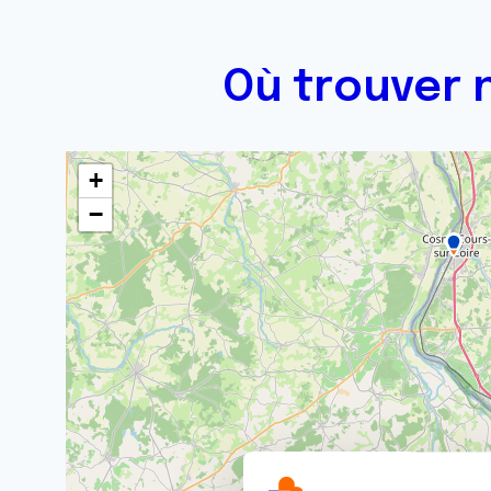
Où trouver n
+
−