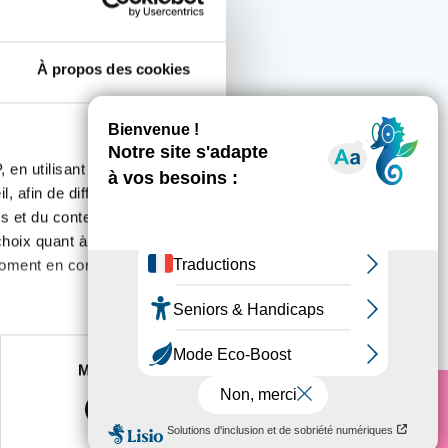
À propos des cookies
 en utilisant des
, afin de diffuser des
s et du contenu, ainsi que de
oix quant à l'utilisation de
moment en consultant la
utors
es à plusieurs mètres près
Marketing
s spécifiques (empreintes
, reportez-vous à la
section «