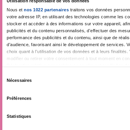
Utilisation responsable de vos données
contre le cancer
Nous et
nos 1022 partenaires
traitons vos données personne
votre adresse IP, en utilisant des technologies comme les c
stocker et accéder à des informations sur votre appareil, afin
publicités et du contenu personnalisés, d'effectuer des mesu
performance des publicités et du contenu, ainsi que de réali
d’audience, favorisant ainsi le développement de services. V
choix quant à l'utilisation de vos données et à leurs finalité
modifier ou retirer votre consentement à tout moment en cons
Déclaration relative aux cookies ou en cliquant sur l'icône de 
S
Si vous le permettez, nous aimerions également :
Nécessaires
é
Collecter des informations sur votre localisation géog
l
peuvent être précises à plusieurs mètres près
e
Préférences
Identifier votre appareil en l'analysant activement pou
c
caractéristiques spécifiques (empreintes digitales).
t
i
Statistiques
Pour en savoir plus sur le traitement de vos données personne
o
vos préférences, reportez-vous à la
section « Détails »
. Vo