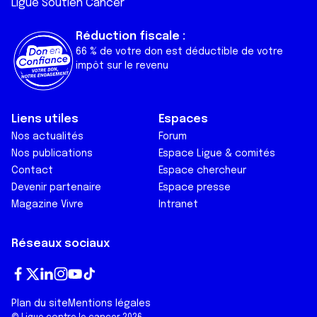
Ligue Soutien Cancer
Réduction fiscale :
66 % de votre don est déductible de votre
impôt sur le revenu
Liens utiles
Espaces
Nos actualités
Forum
Nos publications
Espace Ligue & comités
Contact
Espace chercheur
Devenir partenaire
Espace presse
Magazine Vivre
Intranet
Réseaux sociaux
Fa
T
Lin
In
Yo
Tik
Plan du site
Mentions légales
ce
wi
ke
st
ut
To